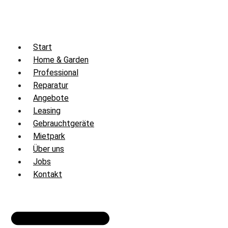
Zum
Inhalt
springen
Start
Home & Garden
Professional
Reparatur
Angebote
Leasing
Gebrauchtgeräte
Mietpark
Über uns
Jobs
Kontakt