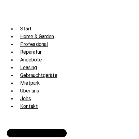
Zum
Inhalt
springen
Start
Home & Garden
Professional
Reparatur
Angebote
Leasing
Gebrauchtgeräte
Mietpark
Über uns
Jobs
Kontakt