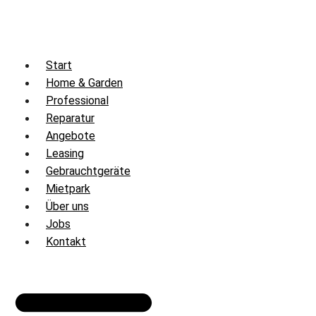
Zum
Inhalt
springen
Start
Home & Garden
Professional
Reparatur
Angebote
Leasing
Gebrauchtgeräte
Mietpark
Über uns
Jobs
Kontakt