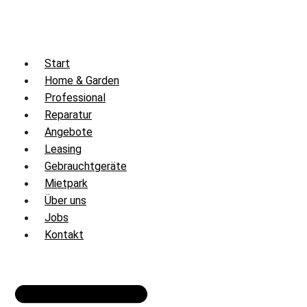
Zum
Inhalt
springen
Start
Home & Garden
Professional
Reparatur
Angebote
Leasing
Gebrauchtgeräte
Mietpark
Über uns
Jobs
Kontakt