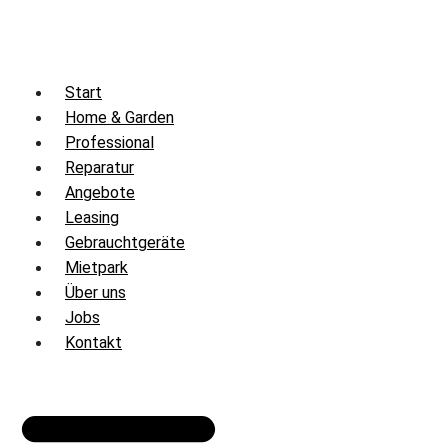
Zum
Inhalt
springen
Start
Home & Garden
Professional
Reparatur
Angebote
Leasing
Gebrauchtgeräte
Mietpark
Über uns
Jobs
Kontakt