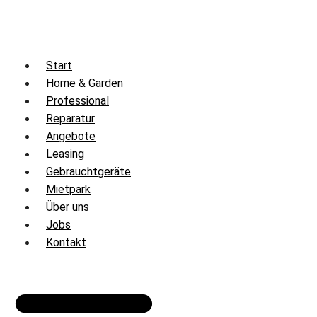
Zum
Inhalt
springen
Start
Home & Garden
Professional
Reparatur
Angebote
Leasing
Gebrauchtgeräte
Mietpark
Über uns
Jobs
Kontakt